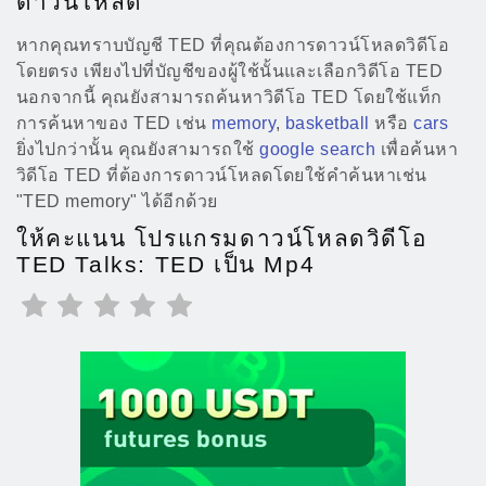
ดาวน์โหลด
หากคุณทราบบัญชี TED ที่คุณต้องการดาวน์โหลดวิดีโอ
โดยตรง เพียงไปที่บัญชีของผู้ใช้นั้นและเลือกวิดีโอ TED
นอกจากนี้ คุณยังสามารถค้นหาวิดีโอ TED โดยใช้แท็ก
การค้นหาของ TED เช่น
memory
,
basketball
หรือ
cars
ยิ่งไปกว่านั้น คุณยังสามารถใช้
google search
เพื่อค้นหา
วิดีโอ TED ที่ต้องการดาวน์โหลดโดยใช้คำค้นหาเช่น
"TED memory" ได้อีกด้วย
ให้คะแนน โปรแกรมดาวน์โหลดวิดีโอ
TED Talks: TED เป็น Mp4