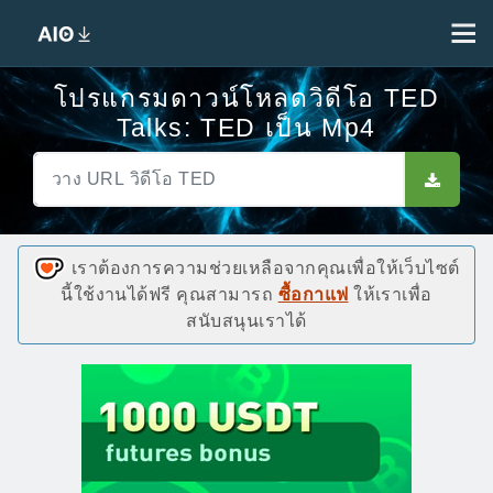
โปรแกรมดาวน์โหลดวิดีโอ TED
Talks: TED เป็น Mp4
เราต้องการความช่วยเหลือจากคุณเพื่อให้เว็บไซต์
นี้ใช้งานได้ฟรี คุณสามารถ
ซื้อกาแฟ
ให้เราเพื่อ
สนับสนุนเราได้