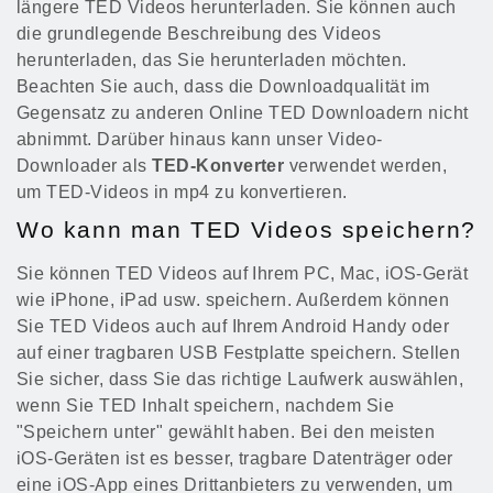
längere TED Videos herunterladen. Sie können auch
die grundlegende Beschreibung des Videos
herunterladen, das Sie herunterladen möchten.
Beachten Sie auch, dass die Downloadqualität im
Gegensatz zu anderen Online TED Downloadern nicht
abnimmt. Darüber hinaus kann unser Video-
Downloader als
TED-Konverter
verwendet werden,
um TED-Videos in mp4 zu konvertieren.
Wo kann man TED Videos speichern?
Sie können TED Videos auf Ihrem PC, Mac, iOS-Gerät
wie iPhone, iPad usw. speichern. Außerdem können
Sie TED Videos auch auf Ihrem Android Handy oder
auf einer tragbaren USB Festplatte speichern. Stellen
Sie sicher, dass Sie das richtige Laufwerk auswählen,
wenn Sie TED Inhalt speichern, nachdem Sie
"Speichern unter" gewählt haben. Bei den meisten
iOS-Geräten ist es besser, tragbare Datenträger oder
eine iOS-App eines Drittanbieters zu verwenden, um