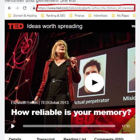
herunter und genießen Sie es!