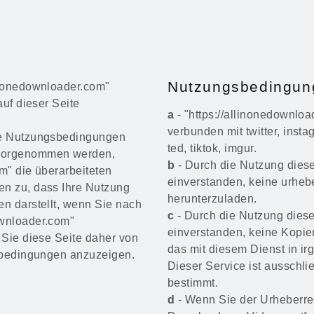
Nutzungsbedingun
inonedownloader.com"
auf dieser Seite
a
- "https://allinonedownloa
verbunden mit twitter, insta
ine Nutzungsbedingungen
ted, tiktok, imgur.
 vorgenommen werden,
b
- Durch die Nutzung diese
om" die überarbeiteten
einverstanden, keine urhebe
en zu, dass Ihre Nutzung
herunterzuladen.
en darstellt, wenn Sie nach
c
- Durch die Nutzung diese
ownloader.com"
einverstanden, keine Kopien
 Sie diese Seite daher von
das mit diesem Dienst in i
gsbedingungen anzuzeigen.
Dieser Service ist ausschli
bestimmt.
d
- Wenn Sie der Urheberre