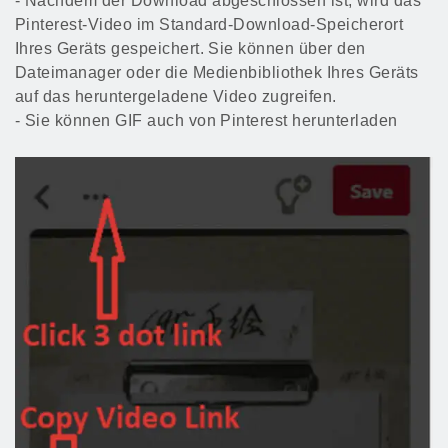
- Nachdem der Download abgeschlossen ist, wird das
Pinterest-Video im Standard-Download-Speicherort
Ihres Geräts gespeichert. Sie können über den
Dateimanager oder die Medienbibliothek Ihres Geräts
auf das heruntergeladene Video zugreifen.
- Sie können GIF auch von Pinterest herunterladen