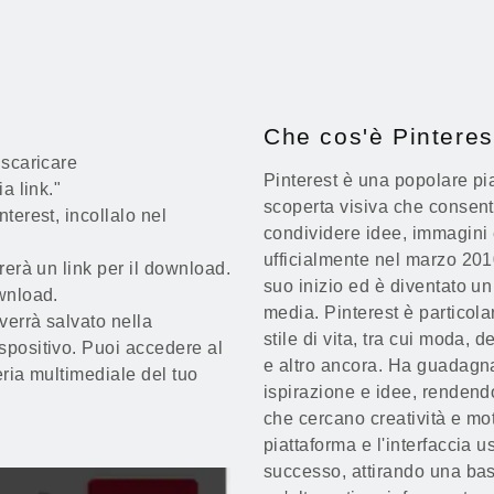
Che cos'è Pinteres
 scaricare
Pinterest è una popolare pi
a link."
scoperta visiva che consente
nterest, incollalo nel
condividere idee, immagini 
ufficialmente nel marzo 201
ererà un link per il download.
suo inizio ed è diventato un
ownload.
media. Pinterest è particola
 verrà salvato nella
stile di vita, tra cui moda, 
spositivo. Puoi accedere al
e altro ancora. Ha guadagn
eria multimediale del tuo
ispirazione e idee, rendendo
che cercano creatività e mo
piattaforma e l'interfaccia u
successo, attirando una base