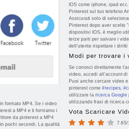
IOS come iphone, ipad ecc. 
Pinterest sul tuo telefono A
Assicurati solo di selezionar
Pinterest dopo aver scelto 
dispositivi IOS, è meglio uti
terze parti per salvare i vid
dell'utente rispettare i diritt
Modi per trovare i 
Se conosci direttamente l'ac
video, accedi all'account di 
Puoi anche cercare video e f
pinterest come
#recipes
,
#c
utilizzare la
ricerca Google
utilizzando frasi di ricerca
 in formato MP4. Se i video
erest a MP4 e ti forniamo i
Vota Scaricare Vid
rtitore da pinterest a MP4
7.65/
in pochi secondi. La qualità