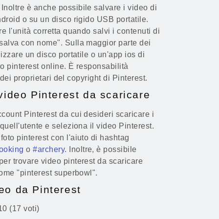
Inoltre è anche possibile salvare i video di
ndroid o su un disco rigido USB portatile.
e l'unità corretta quando salvi i contenuti di
"salva con nome". Sulla maggior parte dei
lizzare un disco portatile o un'app ios di
eo pinterest online. È responsabilità
i dei proprietari del copyright di Pinterest.
video Pinterest da scaricare
count Pinterest da cui desideri scaricare i
quell'utente e seleziona il video Pinterest.
oto pinterest con l'aiuto di hashtag
ooking
o
#archery
. Inoltre, è possibile
per trovare video pinterest da scaricare
 come "pinterest superbowl".
eo da Pinterest
10 (17 voti)