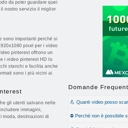
modo da poter guardare quei
l nostro servizio il miglior
e sono importanti perché si
 1920x1080 pixel per i video
ideo pinterest offrono un
he i video pinterest HD lo
hi stanchi e facilita anche
ormati sono i più vicini ai
Domande Frequent
interest
💪 Quanti video posso scar
che gli utenti salvano nelle
includere immagini,
⛔ Perché non è possibile sc
 di moda, destinazioni di