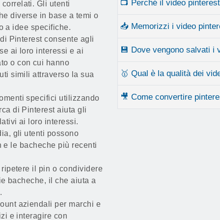
📺 Perché il video pinteres
correlati. Gli utenti
he diverse in base a temi o
📥 Memorizzi i video pinter
to a idee specifiche.
 di Pinterest consente agli
💾 Dove vengono salvati i 
se ai loro interessi e ai
to o con cui hanno
🥇 Qual è la qualità dei vid
ti simili attraverso la sua
🎥 Come convertire pintere
omenti specifici utilizzando
ca di Pinterest aiuta gli
tivi ai loro interessi.
ia, gli utenti possono
Pin e le bacheche più recenti
 ripetere il pin o condividere
rie bacheche, il che aiuta a
.
count aziendali per marchi e
izi e interagire con