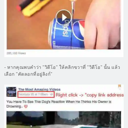
- หากคุณพบคำว่า "วิดีโอ" ให้คลิกขวาที่ "วิดีโอ" นั้น แล้ว
เลือก "คัดลอกที่อยู่ลิงก์"