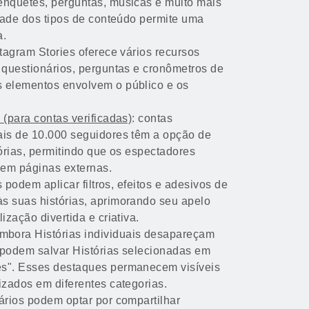
enquetes, perguntas, músicas e muito mais
idade dos tipos de conteúdo permite uma
a.
stagram Stories oferece vários recursos
 questionários, perguntas e cronômetros de
s elementos envolvem o público e os
 (para contas verificadas)
: contas
ais de 10.000 seguidores têm a opção de
tórias, permitindo que os espectadores
sem páginas externas.
s podem aplicar filtros, efeitos e adesivos de
s suas histórias, aprimorando seu apelo
ização divertida e criativa.
Embora Histórias individuais desapareçam
 podem salvar Histórias selecionadas em
es". Esses destaques permanecem visíveis
izados em diferentes categorias.
uários podem optar por compartilhar