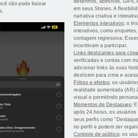
desenhos, adesivos, GIFs, 
você não pode baixar
em seus Stories. A flexibil
s.
narrativa criativa e interativ
Elementos interativos
: o In
interativos, como enquetes,
contagem regressiva. Esse
incentivam a participar.
Links deslizantes para cima
verificadas e contas com m
adicionar links às suas his
deslizem para cima e aces
Filtros e efeitos
: os usuário
realidade aumentada (AR) à
visual e permitindo personal
Momentos de Destaques
: 
após 24 horas, os usuários
seus perfis como "Destaqu
no perfil e podem ser organ
Controle de público
: os us