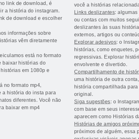
o link de download, é
você a histórias relacionad
 a história do instagram.
Links deslizantes
: algumas 
link de download e escolher
ou contas com muitos segui
deslizantes às suas históri
os informações sobre
externos, artigos ou conteúd
istórias vêm diretamente
Explorar adesivos
: o Insta
histórias, como enquetes, 
veiculamos está no formato
regressivas. Explorar histó
 baixar histórias do
envolvente e divertido.
 histórias em 1080p e
Compartilhamento de histór
uma história de outra conta,
tá no formato mp4,
história compartilhada para
 história do insta para
original.
atos diferentes. Você não
Siga sugestões
: o Instagra
ara baixar em mp4
com base em seus interesse
aparecem como Histórias da
Histórias de amigos próxim
próximos de alguém, essa p
exclusivas visíveis apenas