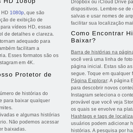
os HD 1080p
Dropbox ou iCloud Drive par
dispositivos. Lembre-se de 
em HD
1080p
, que são
salvas e usar nomes de arq
ução de exibição de
facilitar sua localização mai
 para vídeos HD, essas
Como Encontrar Hi
el de detalhes e clareza.
Baixar?
o tornam adequado para
também facilitam a
Barra de histórias na página
ria. Esses formatos são os
você verá uma linha de fotos
nstagram em 4K.
página inicial. Estas são a
sso Protetor de
segue. Toque em qualquer fot
Página Explorar
: A página 
para descobrir novos conteú
mero de histórias do
Instagram seleciona o cont
e para baixar qualquer
provável que você veja Sto
mites.
os quais se envolve na plat
ivadas e algumas histórias
Hashtags e tags de localiz
tário. Não podemos acessar
usuários podem adicionar h
er baixadas.
histórias. A pesquisa por h