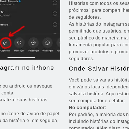
Histórias com todos os seus
próximos" para compartilha
de seguidores.
As histórias do Instagram s
permitindo que usuários, e
seu público de maneira mais
ferramenta popular para co
promover produtos e promo
seguidores.
tagram no iPhone
Onde Salvar Histó
Você pode salvar as histór
ne ou android ou navegue
em vários locais, dependen
 conta.
salvar a história. Aqui est
sualizar suas histórias
seu computador e celular:
No computador
:
 no ícone do avião de papel
Por padrão, a maioria dos 
 da história e, em seguida,
incluindo histórias do ins
computador. Além disso, vo