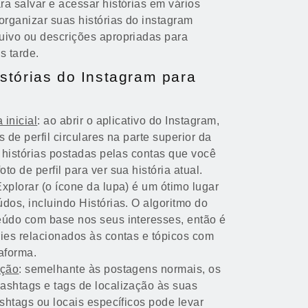
a salvar e acessar histórias em vários
organizar suas histórias do instagram
uivo ou descrições apropriadas para
s tarde.
stórias do Instagram para
 inicial
: ao abrir o aplicativo do Instagram,
 de perfil circulares na parte superior da
s histórias postadas pelas contas que você
o de perfil para ver sua história atual.
Explorar (o ícone da lupa) é um ótimo lugar
dos, incluindo Histórias. O algoritmo do
eúdo com base nos seus interesses, então é
ries relacionados às contas e tópicos com
aforma.
ação
: semelhante às postagens normais, os
ashtags e tags de localização às suas
ashtags ou locais específicos pode levar