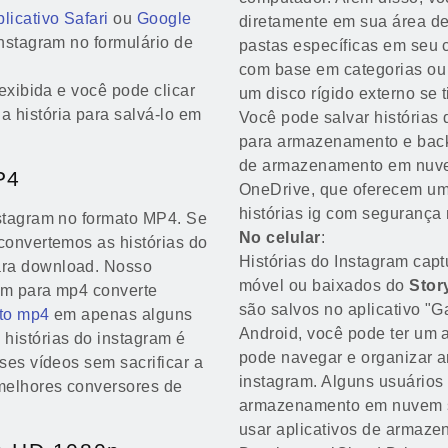
plicativo Safari
ou
Google
diretamente em sua área de 
 Instagram no formulário de
pastas específicas em seu c
com base em categorias ou 
exibida e você pode clicar
um disco rígido externo se 
 história para salvá-lo em
Você pode salvar histórias 
para armazenamento e back
de armazenamento em nuve
P4
OneDrive, que oferecem um
histórias ig com segurança
nstagram no formato MP4. Se
No celular
:
convertemos as histórias do
Histórias do Instagram cap
ara download. Nosso
móvel ou baixados do
Stor
ram para mp4 converte
são salvos no aplicativo "G
to mp4
em apenas alguns
Android, você pode ter um 
histórias do instagram é
pode navegar e organizar ar
ses vídeos sem sacrificar a
instagram. Alguns usuários 
melhores conversores de
armazenamento em nuvem s
usar aplicativos de armaz