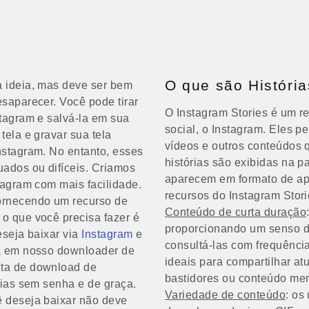
O que são Históri
a ideia, mas deve ser bem
esaparecer. Você pode tirar
O Instagram Stories é um r
stagram e salvá-la em sua
social, o Instagram. Eles p
tela e gravar sua tela
vídeos e outros conteúdos
nstagram. No entanto, esses
histórias são exibidas na pa
ados ou difíceis. Criamos
aparecem em formato de apr
stagram com mais facilidade.
recursos do Instagram Stori
ornecendo um recurso de
Conteúdo de curta duração
 o que você precisa fazer é
proporcionando um senso de
eseja baixar via
Instagram
e
consultá-las com frequência
da em nosso downloader de
ideais para compartilhar at
nta de download de
bastidores ou conteúdo men
órias sem senha e de graça.
Variedade de conteúdo
: os
ê deseja baixar não deve