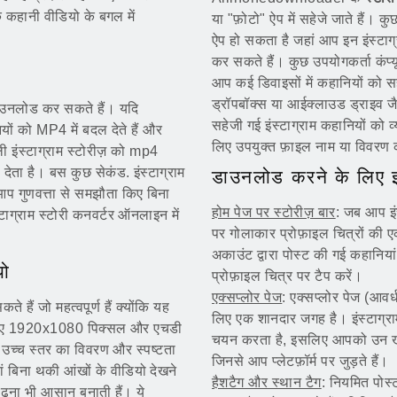
क कहानी वीडियो के बगल में
या "फ़ोटो" ऐप में सहेजे जाते हैं।
ऐप हो सकता है जहां आप इन इंस्टाग्
कर सकते हैं। कुछ उपयोगकर्ता कंप्य
आप कई डिवाइसों में कहानियों को 
ड्रॉपबॉक्स या आईक्लाउड ड्राइव ज
 डाउनलोड कर सकते हैं। यदि
सहेजी गई इंस्टाग्राम कहानियों को व
ियों को MP4 में बदल देते हैं और
लिए उपयुक्त फ़ाइल नाम या विवरण
 इंस्टाग्राम स्टोरीज़ को mp4
 देता है। बस कुछ सेकंड. इंस्टाग्राम
डाउनलोड करने के लिए इंस
आप गुणवत्ता से समझौता किए बिना
होम पेज पर स्टोरीज़ बार
: जब आप इंस
्टाग्राम स्टोरी कनवर्टर ऑनलाइन में
पर गोलाकार प्रोफ़ाइल चित्रों की एक
अकाउंट द्वारा पोस्ट की गई कहानिया
यो
प्रोफ़ाइल चित्र पर टैप करें।
एक्सप्लोर पेज
: एक्सप्लोर पेज (आव
 हैं जो महत्वपूर्ण हैं क्योंकि यह
लिए एक शानदार जगह है। इंस्टाग्र
 के लिए 1920x1080 पिक्सल और एचडी
चयन करता है, इसलिए आपको उन खातो
 उच्च स्तर का विवरण और स्पष्टता
जिनसे आप प्लेटफ़ॉर्म पर जुड़ते हैं।
ं बिना थकी आंखों के वीडियो देखने
हैशटैग और स्थान टैग
: नियमित पोस्
ूंढना भी आसान बनाती हैं। ये