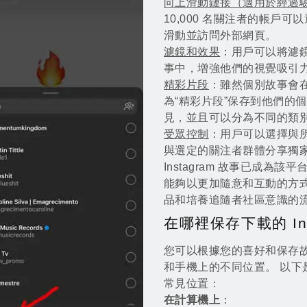
向上滑動鏈接（適用於經過
10,000 名關注者的帳戶
滑動並訪問外部網頁。
濾鏡和效果
：用戶可以將濾鏡
事中，增強他們的視覺吸引
精彩片段
：雖然個別故事會在
為“精彩片段”保存到他們的
見，並且可以分為不同的類
受眾控制
：用戶可以選擇與所
與選定的關注者群體分享獨
Instagram 故事已成
能夠以更加隨意和互動的方
品和培養追隨者社區意識的
在哪裡保存下載的 Ins
您可以根據您的喜好和保存故事的
和手機上的不同位置。 以
常見位置：
在計算機上
：