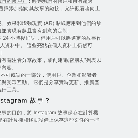
驗證的帳戶）
：經過驗證的帳戶和擁有超過
可以選擇添加指向其故事的鏈接，允許觀看者向上
、效果和增強現實 (AR) 貼紙應用到他們的故
力並實現有趣且富有創意的定制。
 24 小時後消失，但用戶可以將選定的故事作
個人資料中。 這些亮點在個人資料上仍然可
別。
有關注者分享故事，或創建“親密朋友”列表以
家內容。
為該平台不可或缺的一部分，使用戶、企業和影響者
式與受眾互動。 它們是分享實時更新、推廣產
流行工具。
tagram 故事？
目的，將 Instagram 故事保存在計算機
下是在計算機和移動設備上保存這些文件的一些