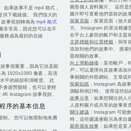
圓形個人資料圖片。 這些是
事。 如果故事不是 mp4 格式，
圖片即可查看他們當前的故
並為您提供下載鏈接。 我們強大的
探索頁面
：探索頁面（放大
gram 故事視頻轉換為
mp4 格式
方。 Instagram 的算
視頻的質量非常高，因此您可以在不
在平台上參與的帳戶和主題
服務成為最好的在線
主題標籤和位置標籤
：與常
添加到他們的故事中。 搜
頻
題相關的故事。
向上滑動鏈接
：某些帳戶，
，這些故事很重要，因為它涉及顯
戶，可以選擇向其故事添加
為 1920x1080 像素，高清
事相關的外部網站、文章或
了高水平的細節和清晰度。 此
探索貼紙
：Instagram
頻而不會疲勞眼睛，也可以更輕
測驗和倒計時。 使用這些貼
Instagram 故事視頻。
故事分享
：如果您關注的人
保護程序的基本信息
人資料圖片或共享的故事來
關注建議
：Instagram
沒有限制。 您可以無限制地免費
時，這些建議會顯示為來自
親密朋友故事
：如果您是某