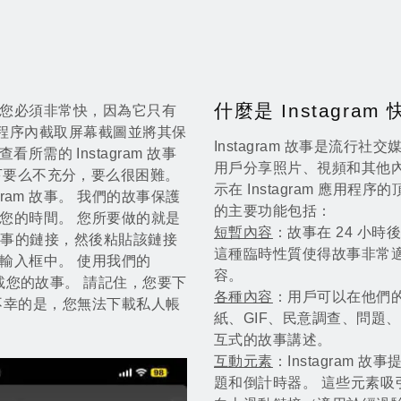
什麼是 Instagram
意，但您必須非常快，因為它只有
 應用程序內截取屏幕截圖並將其保
Instagram 故事是流行社交
需的 Instagram 故事
用戶分享照片、視頻和其他內
下要么不充分，要么很困難。
示在 Instagram 應用程序
ram 故事。 我們的故事保護
的主要功能包括：
節省您的時間。 您所要做的就是
短暫內容
：故事在 24 小
m 故事的鏈接，然後粘貼該鏈接
這種臨時性質使得故事非常
器的輸入框中。 使用我們的
容。
下載您的故事。 請記住，您要下
各種內容
：用戶可以在他們
。 不幸的是，您無法下載私人帳
紙、GIF、民意調查、問題
互式的故事講述。
互動元素
：Instagram
題和倒計時器。 這些元素吸