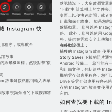
默認情況下，大多數瀏覽器將下載
“下載”中 計算機上的文件夾。 
桌面上以便快速訪問，或者
組織和保存故事。 如果您
盤驅動器。 您可以將 Inst
載 Instagram 快
份。 此外，您可以使用 Google 
務，提供在雲端安全上傳和存儲
ram 應用程序，或導航至
在移動設備上
：
捕獲的 Instagram 故事 使用
活躍故事
Story Saver
下載的照片通常
的紙飛機圖標，然後點擊“複
Android 設備上，您可
和組織文件，包括這些 Inst
問
機的雲存儲應用程序，您可以使用 Go
stagram 故事鏈接粘貼到輸入表單
Drive 等雲存儲應用程序
存的 Instagram 故事
每個故事視頻旁邊的下載按鈕將
它們。
如何查找要下載的 Ins
主頁上的故事欄
：當您打開 I