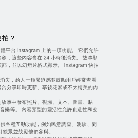
 快拍？
媒體平台 Instagram 上的一項功能。 它們允許
容，這些內容會在 24 小時後消失。 故事顯
的頂部，並以幻燈片格式顯示。 Instagram 快拍
時後消失，給人一種緊迫感並鼓勵用戶經常查看。
適合分享即時更新、幕後花絮或不太精美的內
的故事中發布照片、視頻、文本、圖畫、貼
、音樂等。 內容類型的靈活性允許創造性和交
 故事提供各種互動功能，例如民意調查、測驗、問
引觀眾並鼓勵他們參與。