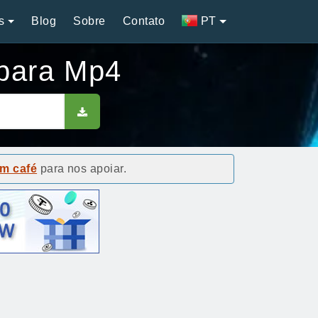
s
Blog
Sobre
Contato
PT
 para Mp4
m café
para nos apoiar.