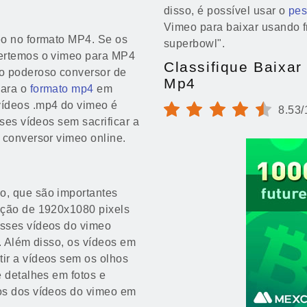
disso, é possível usar o
pes
Vimeo para baixar usando 
eo no formato MP4. Se os
superbowl".
vertemos o vimeo para MP4
Classifique Baixa
o poderoso conversor de
Mp4
para o
formato mp4
em
vídeos .mp4 do vimeo é
8.53/
ses vídeos sem sacrificar a
 conversor vimeo online.
o, que são importantes
ição de 1920x1080 pixels
esses vídeos do vimeo
. Além disso, os vídeos em
ir a vídeos sem os olhos
e detalhes em fotos e
os dos vídeos do vimeo em