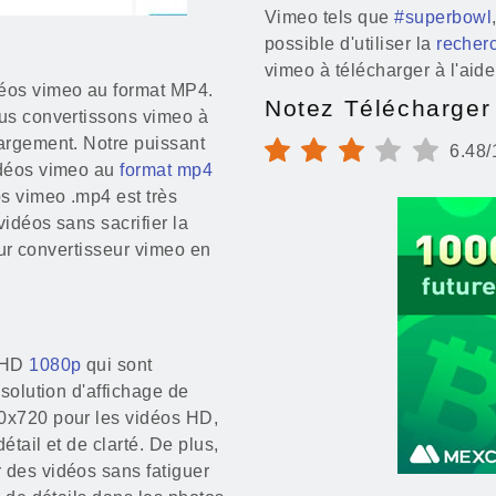
Vimeo tels que
#superbowl
possible d'utiliser la
recher
vimeo à télécharger à l'aid
déos vimeo au format MP4.
Notez Télécharger
ous convertissons vimeo à
hargement. Notre puissant
6.48/
idéos vimeo au
format mp4
s vimeo .mp4 est très
idéos sans sacrifier la
leur convertisseur vimeo en
o HD
1080p
qui sont
ésolution d'affichage de
80x720 pour les vidéos HD,
tail et de clarté. De plus,
 des vidéos sans fatiguer