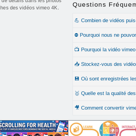
e de détails dans les photos
Questions Fréque
oches des vidéos vimeo 4K.
💪 Combien de vidéos puis
⛔ Pourquoi nous ne pouvon
📺 Pourquoi la vidéo vimeo
📥 Stockez-vous des vidéo
💾 Où sont enregistrées le
🥇 Quelle est la qualité de
🎥 Comment convertir vim