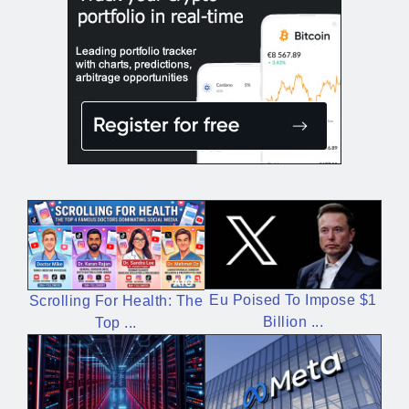
Eu Poised To Impose $1
Scrolling For Health: The
Billion ...
Top ...