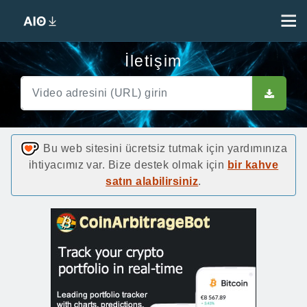
İletişim
Bu web sitesini ücretsiz tutmak için yardımınıza
ihtiyacımız var. Bize destek olmak için
bir kahve
satın alabilirsiniz
.