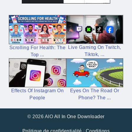
Live Gaming On Twitch,
Scrolling For Health: The
Tiktok, ...
Top ...
Eyes On The Road Or
Effects Of Instagram On
Phone? The ...
People
© 2026 AIO
All In One Downloader
Politique de confidentialité
/
Conditions