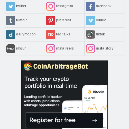
twitter
instagram
facebook
tumblr
pinterest
vimeo
tiktok
dailymotion
ted talks
imgur
insta reels
insta story