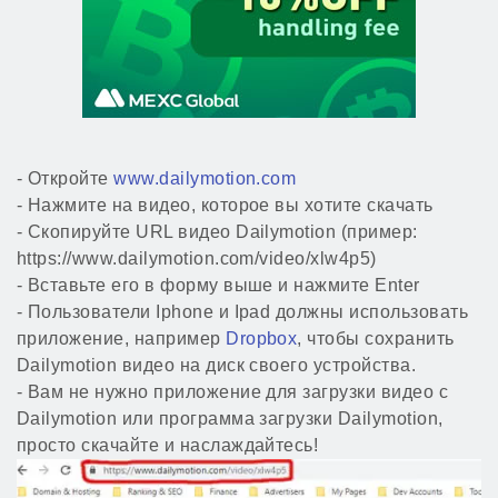
- Откройте
www.dailymotion.com
- Нажмите на видео, которое вы хотите скачать
- Скопируйте URL видео Dailymotion (пример:
https://www.dailymotion.com/video/xlw4p5)
- Вставьте его в форму выше и нажмите Enter
- Пользователи Iphone и Ipad должны использовать
приложение, например
Dropbox
, чтобы сохранить
Dailymotion видео на диск своего устройства.
- Вам не нужно приложение для загрузки видео с
Dailymotion или программа загрузки Dailymotion,
просто скачайте и наслаждайтесь!