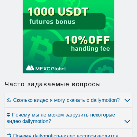
Часто задаваемые вопросы
💪 Сколько видео я могу скачать с dailymotion?
⛔ Почему мы не можем загрузить некоторые
видео dailymotion?
📺 Почему dailymotion-видео воспроизводится